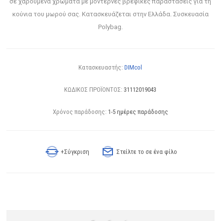
σε χαρούμενα χρώματα με μοντέρνες βρεφικές παραστάσεις για τη
κούνια του μωρού σας. Κατασκευάζεται στην Ελλάδα. Συσκευασία
Polybag.
Κατασκευαστής:
DIMcol
ΚΩΔΙΚΟΣ ΠΡΟΪΟΝΤΟΣ:
31112019043
Χρόνος παράδοσης:
1-5 ημέρες παράδοσης
+Σύγκριση
Στείλτε το σε ένα φίλο