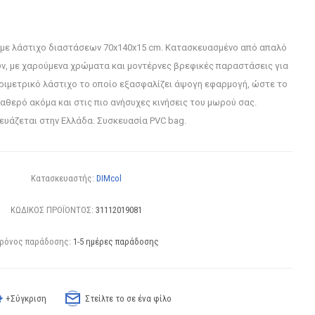
 με λάστιχο διαστάσεων 70x140x15 cm. Κατασκευασμένο από απαλό
ν, με χαρούμενα χρώματα και μοντέρνες βρεφικές παραστάσεις για
εριμετρικό λάστιχο το οποίο εξασφαλίζει άψογη εφαρμογή, ώστε το
αθερό ακόμα και στις πιο ανήσυχες κινήσεις του μωρού σας.
υάζεται στην Ελλάδα. Συσκευασία PVC bag.
Κατασκευαστής:
DIMcol
ΚΩΔΙΚΟΣ ΠΡΟΪΟΝΤΟΣ:
31112019081
ρόνος παράδοσης:
1-5 ημέρες παράδοσης
+Σύγκριση
Στείλτε το σε ένα φίλο