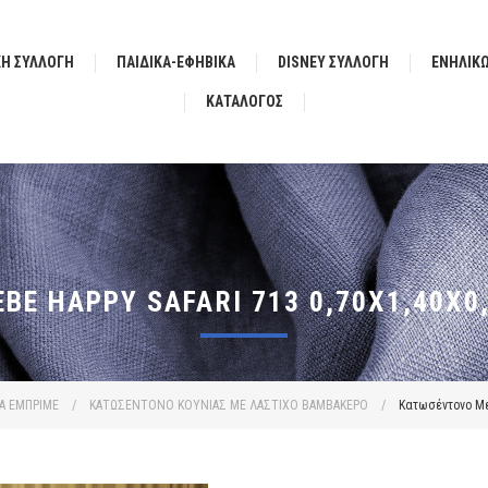
ΚΗ ΣΥΛΛΟΓΗ
ΠΑΙΔΙΚΑ-ΕΦΗΒΙΚΑ
DISNEY ΣΥΛΛΟΓΗ
ΕΝΗΛΙΚ
ΚΑΤΆΛΟΓΟΣ
BE HAPPY SAFARI 713 0,70X1,40X0
Α ΕΜΠΡΙΜΕ
/
ΚΑΤΩΣΕΝΤΟΝΟ ΚΟΥΝΙΑΣ ΜΕ ΛΑΣΤΙΧΟ ΒΑΜΒΑΚΕΡΟ
/
Κατωσέντονο Με 