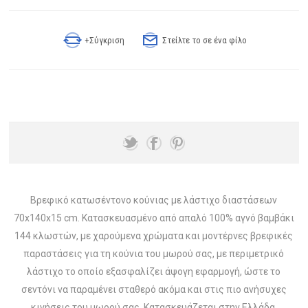
+Σύγκριση
Στείλτε το σε ένα φίλο
Βρεφικό κατωσέντονο κούνιας με λάστιχο διαστάσεων
70x140x15 cm. Κατασκευασμένο από απαλό 100% αγνό βαμβάκι
144 κλωστών, με χαρούμενα χρώματα και μοντέρνες βρεφικές
παραστάσεις για τη κούνια του μωρού σας, με περιμετρικό
λάστιχο το οποίο εξασφαλίζει άψογη εφαρμογή, ώστε το
σεντόνι να παραμένει σταθερό ακόμα και στις πιο ανήσυχες
κινήσεις του μωρού σας. Κατασκευάζεται στην Ελλάδα.