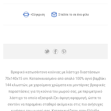
+Σύγκριση
Στείλτε το σε ένα φίλο
Βρεφικό κατωσέντονο κούνιας με λάστιχο διαστάσεων
70x140x15 cm. Κατασκευασμένο από απαλό 100% αγνό βαμβάκι
144 κλωστών, με χαρούμενα χρώματα και μοντέρνες βρεφικές
παραστάσεις για τη κούνια του μωρού σας, με περιμετρικό
λάστιχο το οποίο εξασφαλίζει άψογη εφαρμογή, ώστε το
σεντόνι να παραμένει σταθερό ακόμα και στις πιο ανήσυχες
κινήσεις του μωρού σας. Κατασκευάζεται στην Ελλάδα.