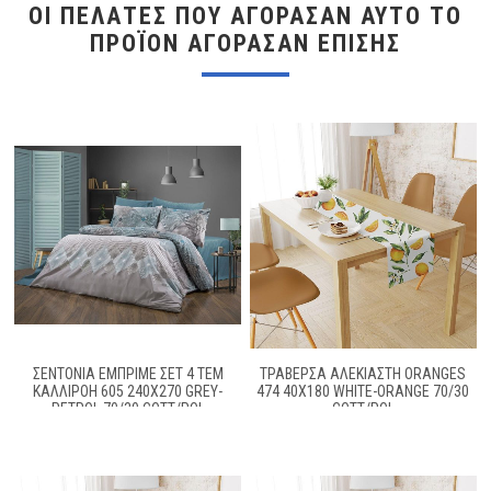
ΟΙ ΠΕΛΆΤΕΣ ΠΟΥ ΑΓΌΡΑΣΑΝ ΑΥΤΌ ΤΟ
ΠΡΟΪΌΝ ΑΓΌΡΑΣΑΝ ΕΠΊΣΗΣ
ΣΕΝΤΌΝΙΑ ΕΜΠΡΙΜΈ ΣΕΤ 4 ΤΕΜ
ΤΡΑΒΈΡΣΑ ΑΛΈΚΙΑΣΤΗ ORANGES
ΚΑΛΛΙΡΌΗ 605 240X270 GREY-
474 40X180 WHITE-ORANGE 70/30
PETROL 70/30 COTT/POL
COTT/POL