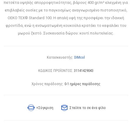
πετσέτα υψηλής απορροφητικότητας, βάρους 400 gr/m² ελεγμένη για
επιβλαβείς ουσίες με το παγκοσμίως αναγνωρισμένο πιστοποιητικό,
OEKO TEX® Standard 100. Η απαλή υφή της προσφέρει την ιδανική
φροντίδα, ενώ η ενσωματωμένη κουκούλα κρατάει το κεφαλάκι του
μωρού ζεστό. Συσκευασία δώρου: κουτί πολυτελείας.
Κατασκευαστής:
DIMcol
ΚΩΔΙΚΟΣ ΠΡΟΪΟΝΤΟΣ:
31141429043
Χρόνος παράδοσης:
0-1 ημέρες παράδοσης
+Σύγκριση
Στείλτε το σε ένα φίλο