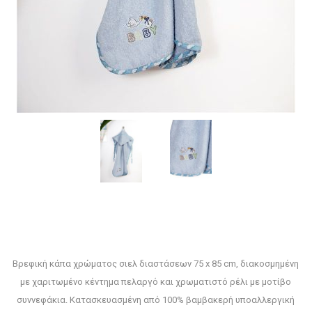
Βρεφική κάπα χρώματος σιελ διαστάσεων 75 x 85 cm, διακοσμημένη
με χαριτωμένο κέντημα πελαργό και χρωματιστό ρέλι με μοτίβο
συννεφάκια. Κατασκευασμένη από 100% βαμβακερή υποαλλεργική