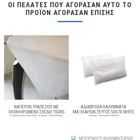
ΟΙ ΠΕΛΆΤΕΣ ΠΟΥ ΑΓΌΡΑΣΑΝ ΑΥΤΌ ΤΟ
ΠΡΟΪΌΝ ΑΓΌΡΑΣΑΝ ΕΠΊΣΗΣ
ΝΑΠΕΡΌΝ ΤΡΑΠΕΖΊΟΥ ΜΕ
ΑΔΙΆΒΡΟΧΑ ΚΑΛΎΜΜΑΤΑ
ΟΛΟΚΛΗΡΩΜΈΝΟ ΣΧΈΔΙΟ TIGRIS
ΜΑΞΙΛΑΡΙΏΝ ΖΕΎΓΟΣ 50X70 WHITE
100X100 WHITE 100% COTTON
100% POLYESTER