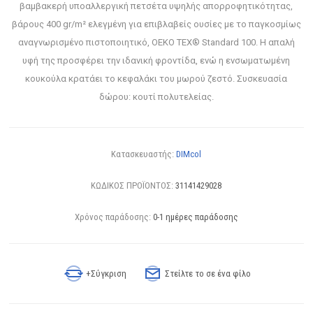
βαμβακερή υποαλλεργική πετσέτα υψηλής απορροφητικότητας,
βάρους 400 gr/m² ελεγμένη για επιβλαβείς ουσίες με το παγκοσμίως
αναγνωρισμένο πιστοποιητικό, OEKO TEX® Standard 100. Η απαλή
υφή της προσφέρει την ιδανική φροντίδα, ενώ η ενσωματωμένη
κουκούλα κρατάει το κεφαλάκι του μωρού ζεστό. Συσκευασία
δώρου: κουτί πολυτελείας.
Κατασκευαστής:
DIMcol
ΚΩΔΙΚΟΣ ΠΡΟΪΟΝΤΟΣ:
31141429028
Χρόνος παράδοσης:
0-1 ημέρες παράδοσης
+Σύγκριση
Στείλτε το σε ένα φίλο