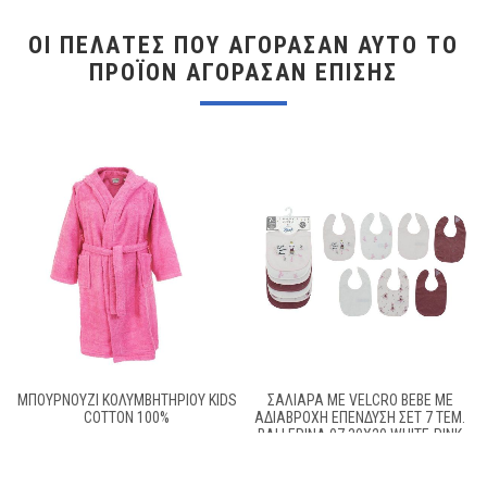
ΟΙ ΠΕΛΆΤΕΣ ΠΟΥ ΑΓΌΡΑΣΑΝ ΑΥΤΌ ΤΟ
ΠΡΟΪΌΝ ΑΓΌΡΑΣΑΝ ΕΠΊΣΗΣ
ΜΠΟΥΡΝΟΥΖΙ ΚΟΛΥΜΒΗΤΗΡΙΟΥ KIDS
ΣΑΛΙΆΡΑ ΜΕ VELCRO BEBE ΜΕ
COTTON 100%
ΑΔΙΆΒΡΟΧΗ ΕΠΈΝΔΥΣΗ ΣΕΤ 7 ΤΕΜ.
BALLERINA 07 30X20 WHITE-PINK
60/40 COTT/POL