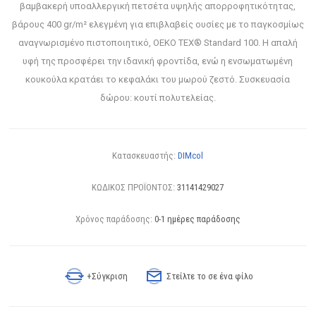
βαμβακερή υποαλλεργική πετσέτα υψηλής απορροφητικότητας,
βάρους 400 gr/m² ελεγμένη για επιβλαβείς ουσίες με το παγκοσμίως
αναγνωρισμένο πιστοποιητικό, OEKO TEX® Standard 100. Η απαλή
υφή της προσφέρει την ιδανική φροντίδα, ενώ η ενσωματωμένη
κουκούλα κρατάει το κεφαλάκι του μωρού ζεστό. Συσκευασία
δώρου: κουτί πολυτελείας.
Κατασκευαστής:
DIMcol
ΚΩΔΙΚΟΣ ΠΡΟΪΟΝΤΟΣ:
31141429027
Χρόνος παράδοσης:
0-1 ημέρες παράδοσης
+Σύγκριση
Στείλτε το σε ένα φίλο