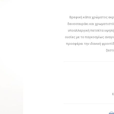
Βρεφική κάπα χρώματος εκρο
δεινοσαυράκι και χρωματιστό
υποαλλεργική πετσέτα υψηλής
ουσίες με το παγκοσμίως αναγν
προσφέρει την ιδανική φροντί
ζεστ
Χ