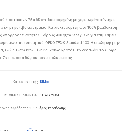
ύ διαστάσεων 75 x 85 cm, διακοσμημένη με χαριτωμένο κέντημα
 ρέλι με μοτίβο αστεράκια. Κατασκευασμένη από 100% βαμβακερή
 απορροφητικότητας, βάρους 400 gr/m² ελεγμένη για επιβλαβείς
ωρισμένο πιστοποιητικό, OEKO TEX® Standard 100. Η απαλή υφή της
δα, ενώ η ενσωματωμένη κουκούλα κρατάει το κεφαλάκι του μωρού
ό. Συσκευασία δώρου: κουτί πολυτελείας.
Κατασκευαστής:
DIMcol
ΚΩΔΙΚΟΣ ΠΡΟΪΟΝΤΟΣ:
31141429034
ρόνος παράδοσης:
0-1 ημέρες παράδοσης