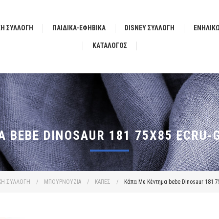
ΚΗ ΣΥΛΛΟΓΗ
ΠΑΙΔΙΚΑ-ΕΦΗΒΙΚΑ
DISNEY ΣΥΛΛΟΓΗ
ΕΝΗΛΙΚ
ΚΑΤΆΛΟΓΟΣ
 BEBE DINOSAUR 181 75X85 ECRU-
ΚΗ ΣΥΛΛΟΓΗ
/
ΜΠΟΥΡΝΟΥΖΙΑ
/
ΚΑΠΕΣ
/
Κάπα Με Κέντημα bebe Dinosaur 181 7