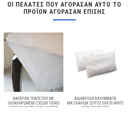
ΟΙ ΠΕΛΆΤΕΣ ΠΟΥ ΑΓΌΡΑΣΑΝ ΑΥΤΌ ΤΟ
ΠΡΟΪΌΝ ΑΓΌΡΑΣΑΝ ΕΠΊΣΗΣ
ΝΑΠΕΡΌΝ ΤΡΑΠΕΖΊΟΥ ΜΕ
ΑΔΙΆΒΡΟΧΑ ΚΑΛΎΜΜΑΤΑ
ΟΛΟΚΛΗΡΩΜΈΝΟ ΣΧΈΔΙΟ TIGRIS
ΜΑΞΙΛΑΡΙΏΝ ΖΕΎΓΟΣ 50X70 WHITE
100X100 WHITE 100% COTTON
100% POLYESTER