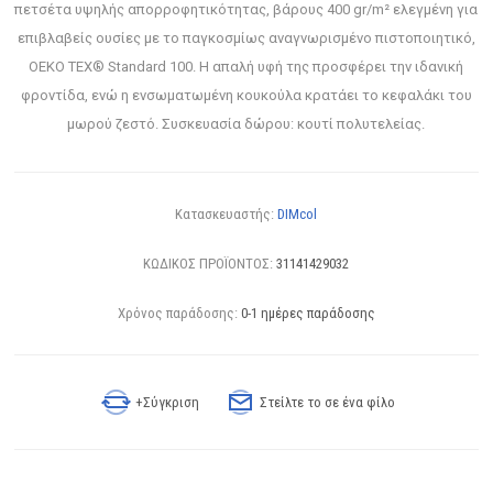
πετσέτα υψηλής απορροφητικότητας, βάρους 400 gr/m² ελεγμένη για
επιβλαβείς ουσίες με το παγκοσμίως αναγνωρισμένο πιστοποιητικό,
OEKO TEX® Standard 100. Η απαλή υφή της προσφέρει την ιδανική
φροντίδα, ενώ η ενσωματωμένη κουκούλα κρατάει το κεφαλάκι του
μωρού ζεστό. Συσκευασία δώρου: κουτί πολυτελείας.
Κατασκευαστής:
DIMcol
ΚΩΔΙΚΟΣ ΠΡΟΪΟΝΤΟΣ:
31141429032
Χρόνος παράδοσης:
0-1 ημέρες παράδοσης
+Σύγκριση
Στείλτε το σε ένα φίλο