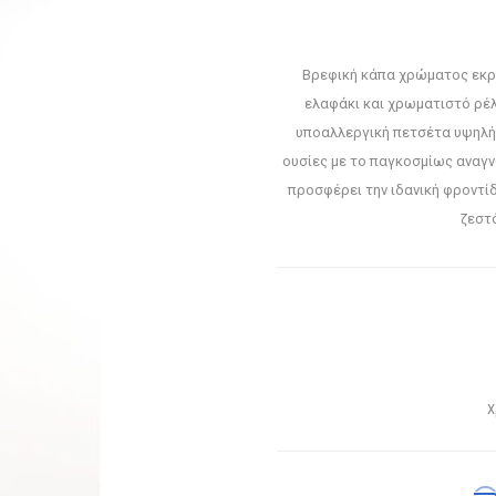
Βρεφική κάπα χρώματος εκρο
ελαφάκι και χρωματιστό ρέ
υποαλλεργική πετσέτα υψηλής
ουσίες με το παγκοσμίως αναγν
προσφέρει την ιδανική φροντί
ζεστ
Χ