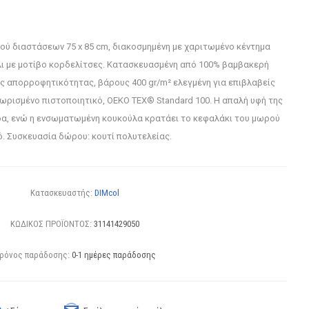
ύ διαστάσεων 75 x 85 cm, διακοσμημένη με χαριτωμένο κέντημα
λι με μοτίβο κορδελίτσες. Κατασκευασμένη από 100% βαμβακερή
 απορροφητικότητας, βάρους 400 gr/m² ελεγμένη για επιβλαβείς
ωρισμένο πιστοποιητικό, OEKO TEX® Standard 100. Η απαλή υφή της
δα, ενώ η ενσωματωμένη κουκούλα κρατάει το κεφαλάκι του μωρού
ό. Συσκευασία δώρου: κουτί πολυτελείας.
Κατασκευαστής:
DIMcol
ΚΩΔΙΚΟΣ ΠΡΟΪΟΝΤΟΣ:
31141429050
ρόνος παράδοσης:
0-1 ημέρες παράδοσης