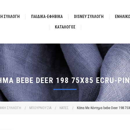
ΚΗ ΣΥΛΛΟΓΗ
ΠΑΙΔΙΚΑ-ΕΦΗΒΙΚΑ
DISNEY ΣΥΛΛΟΓΗ
ΕΝΗΛΙΚ
ΚΑΤΆΛΟΓΟΣ
ΜΑ BEBE DEER 198 75X85 ECRU-PI
ΦΙΚΗ ΣΥΛΛΟΓΗ
/
ΜΠΟΥΡΝΟΥΖΙΑ
/
ΚΑΠΕΣ
/
Κάπα Με Κέντημα bebe Deer 198 75X