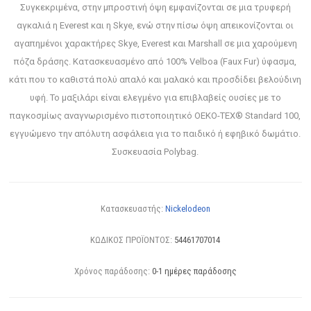
Συγκεκριμένα, στην μπροστινή όψη εμφανίζονται σε μια τρυφερή
αγκαλιά η Everest και η Skye, ενώ στην πίσω όψη απεικονίζονται οι
αγαπημένοι χαρακτήρες Skye, Everest και Marshall σε μια χαρούμενη
πόζα δράσης. Κατασκευασμένο από 100% Velboa (Faux Fur) ύφασμα,
κάτι που το καθιστά πολύ απαλό και μαλακό και προσδίδει βελούδινη
υφή. Το μαξιλάρι είναι ελεγμένο για επιβλαβείς ουσίες με το
παγκοσμίως αναγνωρισμένο πιστοποιητικό OEKO-TEX® Standard 100,
εγγυώμενο την απόλυτη ασφάλεια για το παιδικό ή εφηβικό δωμάτιο.
Συσκευασία Polybag.
Κατασκευαστής:
Nickelodeon
ΚΩΔΙΚΟΣ ΠΡΟΪΟΝΤΟΣ:
54461707014
Χρόνος παράδοσης:
0-1 ημέρες παράδοσης