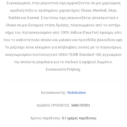
Συγκεκριμένα, στην μπροστινή όψη εμφανίζονται σε μια χαρούμενη
ομαδική πόζα οι αγαπημένοι χαρακτήρες Chase, Marshall, Skye,
Rubble και Everest. Στην πίσω όψη απεικονίζεται αποκλειστικά ο
Chase σε μια δυναμική στάση δράσης, πλαισιωμένος από το αστέρι-
σήμα του. Κατασκευασμένο από 100% Velboa (Faux Fur) ύφασμα, κάτι
που το καθιστά πολύ απαλό και μαλακό και προσδίδει βελούδινη υφή.
Το μαξιλάρι είναι ελεγμένο για επιβλαβείς ουσίες με το παγκοσμίως
αναγνωρισμένο πιστοποιητικό OEKO-TEX® Standard 100, εγγυώμενο
την απόλυτη ασφάλεια για το παιδικό ή εφηβικό δωμάτιο.
Συσκευασία Polybag.
Κατασκευαστής:
Nickelodeon
ΚΩΔΙΚΟΣ ΠΡΟΪΟΝΤΟΣ:
54461707013
Χρόνος παράδοσης:
0-1 ημέρες παράδοσης