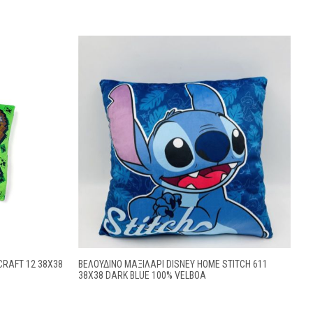
CRAFT 12 38X38
ΒΕΛΟΎΔΙΝΟ ΜΑΞΙΛΆΡΙ DISNEY HOME STITCH 611
38X38 DARK BLUE 100% VELBOA