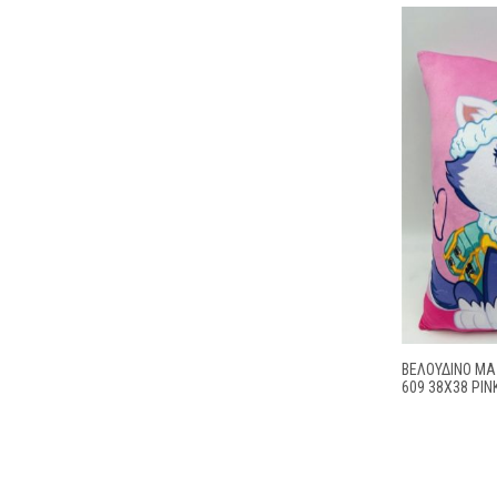
ΒΕΛΟΎΔΙΝΟ ΜΑ
609 38X38 PIN