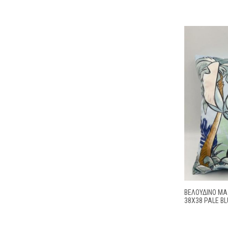
ΒΕΛΟΎΔΙΝΟ ΜΑΞ
38X38 PALE B