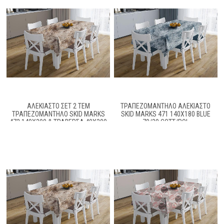
ΑΛΈΚΙΑΣΤΟ ΣΕΤ 2 ΤΕΜ
ΤΡΑΠΕΖΟΜΆΝΤΗΛΟ ΑΛΈΚΙΑΣΤΟ
ΤΡΑΠΕΖΟΜΆΝΤΗΛΟ SKID MARKS
SKID MARKS 471 140X180 BLUE
472 140X300 & ΤΡΑΒΈΡΣΑ 40X300
70/30 COTT/POL
BEIGE 70/30 COTT/POL