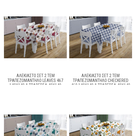
ΑΛΈΚΙΑΣΤΟ ΣΕΤ 2 ΤΕΜ
ΑΛΈΚΙΑΣΤΟ ΣΕΤ 2 ΤΕΜ
ΤΡΑΠΕΖΟΜΆΝΤΗΛΟ LEAVES 467
ΤΡΑΠΕΖΟΜΆΝΤΗΛΟ CHECKERED
140X140 & ΤΡΑΒΈΡΣΑ 40X140
468 140X140 & ΤΡΑΒΈΡΣΑ 40X140
BROWN 70/30 COTT/POL
BLUE 70/30 COTT/POL