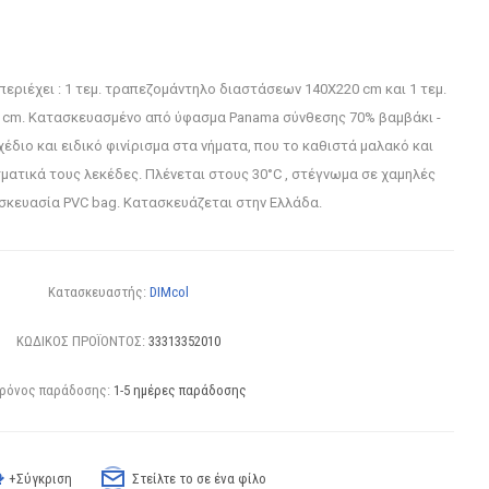
περιέχει : 1 τεμ. τραπεζομάντηλο διαστάσεων 140X220 cm και 1 τεμ.
cm. Κατασκευασμένο από ύφασμα Panama σύνθεσης 70% βαμβάκι -
έδιο και ειδικό φινίρισμα στα νήματα, που το καθιστά μαλακό και
ατικά τους λεκέδες. Πλένεται στους 30°C , στέγνωμα σε χαμηλές
σκευασία PVC bag. Κατασκευάζεται στην Ελλάδα.
Κατασκευαστής:
DIMcol
ΚΩΔΙΚΟΣ ΠΡΟΪΟΝΤΟΣ:
33313352010
ρόνος παράδοσης:
1-5 ημέρες παράδοσης
+Σύγκριση
Στείλτε το σε ένα φίλο