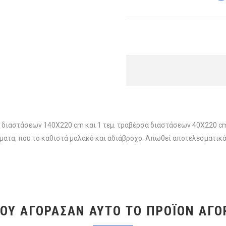
ηλο διαστάσεων 140X220 cm και 1 τεμ. τραβέρσα διαστάσεων 40X220
νήματα, που το καθιστά μαλακό και αδιάβροχο. Απωθεί αποτελεσματικά
ΠΟΥ ΑΓΌΡΑΣΑΝ ΑΥΤΌ ΤΟ ΠΡΟΪΌΝ ΑΓΌ