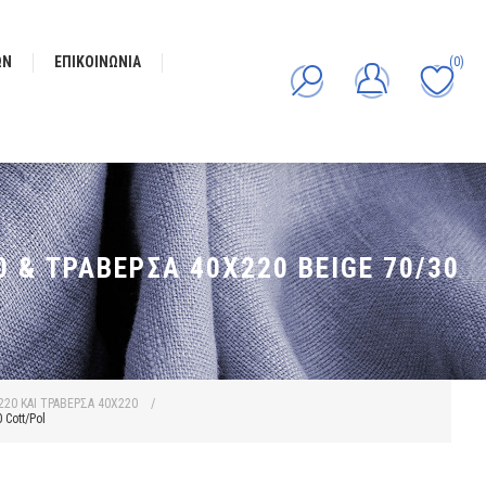
ΩΝ
ΕΠΙΚΟΙΝΩΝΊΑ
(0)
& ΤΡΑΒΈΡΣΑ 40X220 BEIGE 70/30
0 ΚΑΙ ΤΡΑΒΕΡΣΑ 40Χ220
/
Cott/Pol