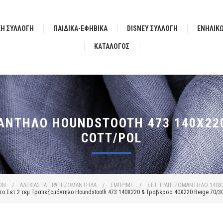
ΚΗ ΣΥΛΛΟΓΗ
ΠΑΙΔΙΚΑ-ΕΦΗΒΙΚΑ
DISNEY ΣΥΛΛΟΓΗ
ΕΝΗΛΙΚ
ΚΑΤΆΛΟΓΟΣ
ΆΝΤΗΛΟ HOUNDSTOOTH 473 140X220 
COTT/POL
ΩΝ
/
ΑΛΕΚΙΑΣΤΑ ΤΡΑΠΕΖΟΜΑΝΤΗΛΑ
/
ΕΜΠΡΙΜΕ
/
ΣΕΤ ΤΡΑΠΕΖΟΜΑΝΤΗΛΟ 140X22
το Σετ 2 τεμ Τραπεζομάντηλο Houndstooth 473 140X220 & Τραβέρσα 40X220 Beige 70/30 