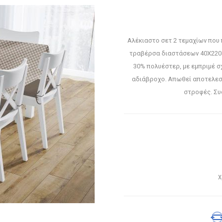
Αλέκιαστο σετ 2 τεμαχίων που 
τραβέρσα διαστάσεων 40X220 
30% πολυέστερ, με εμπριμέ σχ
αδιάβροχο. Απωθεί αποτελεσμ
στροφές. Συ
Χ